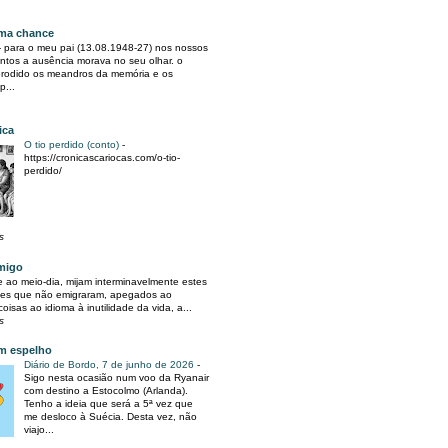
ma chance
-
para o meu pai (13.08.1948-27) nos nossos
ntos a ausência morava no seu olhar. o
erodido os meandros da memória e os
p...
ica
O tio perdido (conto)
-
https://cronicascariocas.com/o-tio-
perdido/
s
migo
 ao meio-dia, mijam interminavelmente estes
es que não emigraram, apegados ao
oisas ao idioma à inutilidade da vida, a...
s
m espelho
Diário de Bordo, 7 de junho de 2026
-
Sigo nesta ocasião num voo da Ryanair
com destino a Estocolmo (Arlanda).
Tenho a ideia que será a 5ª vez que
me desloco à Suécia. Desta vez, não
viajo...