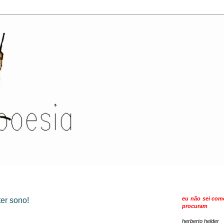
eu não sei como
er sono!
procuram
herberto helder