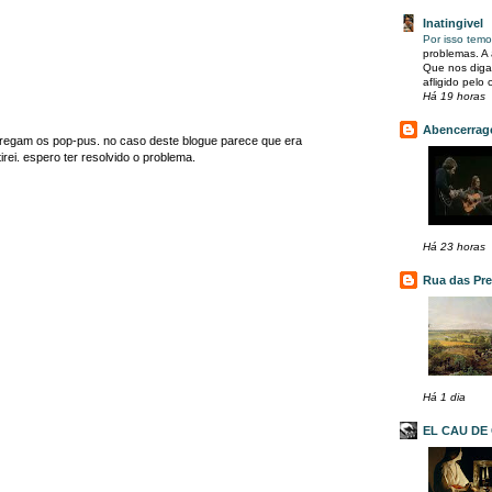
Inatingivel
Por isso temo
problemas. A
Que nos diga
afligido pelo c
Há 19 horas
Abencerra
carregam os pop-pus. no caso deste blogue parece que era
irei. espero ter resolvido o problema.
Há 23 horas
Rua das Pre
Há 1 dia
EL CAU DE