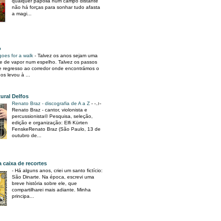
qualquer papoila num campo distante
não há forças para sonhar tudo afasta
a magi...
o
goes for a walk
-
Talvez os anos sejam uma
te de vapor num espelho. Talvez os passos
de regresso ao corredor onde encontrámos o
s levou à ...
ural Delfos
Renato Braz - discografia de A a Z
-
-.♪-
Renato Braz - cantor, violonista e
percussionista© Pesquisa, seleção,
edição e organização: Elfi Kürten
FenskeRenato Braz (São Paulo, 13 de
outubro de...
caixa de recortes
-
Há alguns anos, criei um santo fictício:
São Dinarte. Na época, escrevi uma
breve história sobre ele, que
compartilharei mais adiante. Minha
principa...