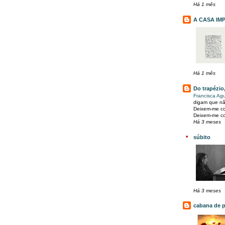
Há 1 mês
A CASA IM
Há 1 mês
Do trapézio
Francisca Agu
digam que nã
Deixem-me co
Deixem-me co
Há 3 meses
súbito
Há 3 meses
cabana de p