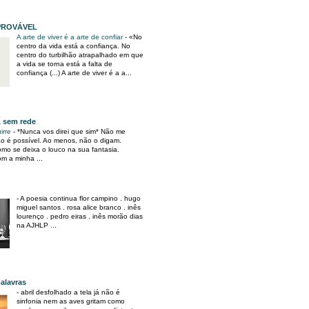
PROVÁVEL
A arte de viver é a arte de confiar
-
«No
centro da vida está a confiança. No
centro do turbilhão atrapalhado em que
a vida se torna está a falta de
confiança (...) A arte de viver é a a...
, sem rede
irre
-
*Nunca vos direi que sim* Não me
o é possível. Ao menos, não o digam.
mo se deixa o louco na sua fantasia.
m a minha ...
-
A poesia continua flor campino . hugo
miguel santos . rosa alice branco . inês
lourenço . pedro eiras . inês morão dias
na AJHLP ...
alavras
-
abril desfolhado a tela já não é
sinfonia nem as aves gritam como