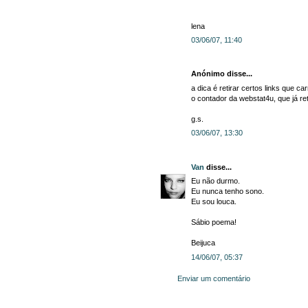
lena
03/06/07, 11:40
Anónimo disse...
a dica é retirar certos links que 
o contador da webstat4u, que já ret
g.s.
03/06/07, 13:30
Van
disse...
Eu não durmo.
Eu nunca tenho sono.
Eu sou louca.
Sábio poema!
Beijuca
14/06/07, 05:37
Enviar um comentário