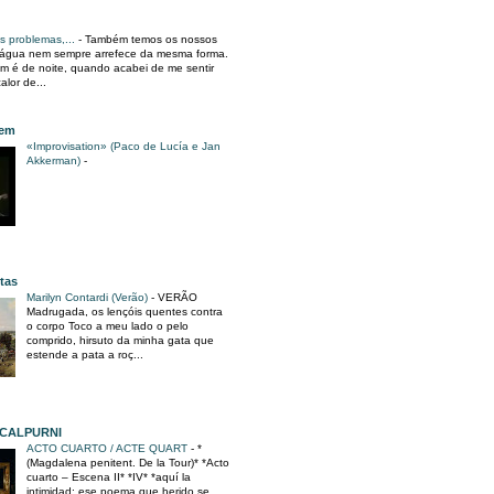
s problemas,...
-
Também temos os nossos
 água nem sempre arrefece da mesma forma.
m é de noite, quando acabei de me sentir
alor de...
gem
«Improvisation» (Paco de Lucía e Jan
Akkerman)
-
tas
Marilyn Contardi (Verão)
-
VERÃO
Madrugada, os lençóis quentes contra
o corpo Toco a meu lado o pelo
comprido, hirsuto da minha gata que
estende a pata a roç...
 CALPURNI
ACTO CUARTO / ACTE QUART
-
*
(Magdalena penitent. De la Tour)* *Acto
cuarto – Escena II* *IV* *aquí la
intimidad: ese poema que herido se