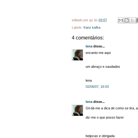
editado por
gs
às
03:07
Labels:
franz kafka
4 comentários:
lena
disse...
encanto-me aqui
um abraço e saudades
lena
02/06/07, 16:03
lena
disse...
Gil dá-me a dica de como se tira, 
diz-me o que posso fazer
beijocas e obrigada