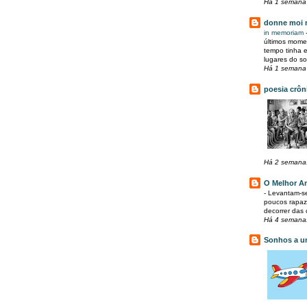
Há 1 semana
donne moi 
in memoriam
últimos mome
tempo tinha 
lugares do so
Há 1 semana
poesia crôn
Há 2 semana
O Melhor A
-
Levantam-se
poucos rapaz
decorrer das c
Há 4 semana
Sonhos a u