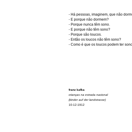
- Há pessoas, imaginem, que não dor
- E porque não dormem?
- Porque nunca têm sono.
- E porque não têm sono?
- Porque são loucos.
- Então os loucos não têm sono?
- Como é que os loucos podem ter sono
franz kafka
crianças na estrada nacional
(kinder auf der landstrasse)
10-12-1912