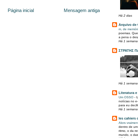
Página inicial
Mensagem antiga
Há 2 dias
Arquivo de 
m, de memór
poemas. Que 
a pena o desp
Há 1 semana
ΣΤΡΑΤΗΣ Π
Há 1 semana
Literatura e
Um OSSO
-
U
notícias no e
para eu decif
Há 1 semana
les cahiers 
Alors vraimen
dentro de um
ritmo, o da r
mundo, o das 