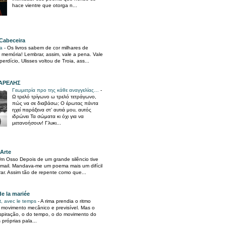
hace vientre que otorga n...
Cabeceira
ia
-
Os livros sabem de cor milhares de
memória! Lembrar, assim, vale a pena. Vale
erdício, Ulisses voltou de Troia, ass...
ΑΡΕΛΗΣ
Γεωμετρία προ της κάθε αναγγελίας…
-
Ω τρελό τρίγωνο ω τρελό τετράγωνο,
πώς να σε διαβάσω; Ο έρωτας πάντα
ηχεί παράξενα στ’ αυτιά μου, αυτός
ιδρώνει Τα σώματα κι όχι για να
μετανοήσουν! Γλυκι...
 Arte
m Osso Depois de um grande silêncio tive
-mail. Mandava-me um poema mais um difícil
rar. Assim tão de repente como que...
de la mariée
t, avec le temps
-
A rima prendia o ritmo
 movimento mecânico e previsível. Mas o
espiração, o do tempo, o do movimento do
próprias pala...