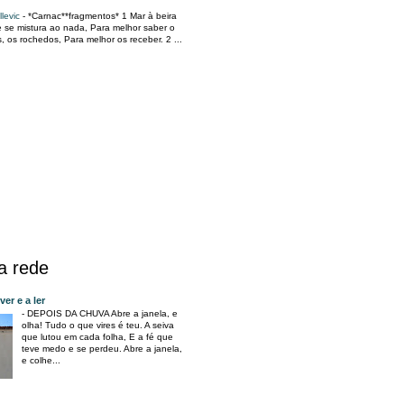
llevic
-
*Carnac**fragmentos* 1 Mar à beira
 se mistura ao nada, Para melhor saber o
s, os rochedos, Para melhor os receber. 2 ...
na rede
er e a ler
-
DEPOIS DA CHUVA Abre a janela, e
olha! Tudo o que vires é teu. A seiva
que lutou em cada folha, E a fé que
teve medo e se perdeu. Abre a janela,
e colhe...