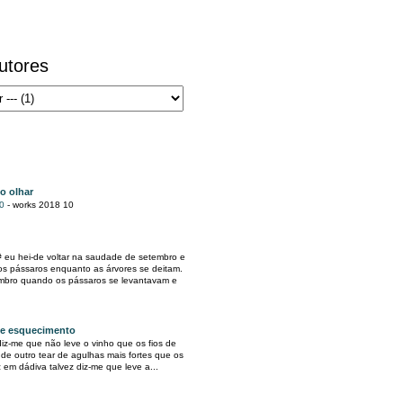
autores
do olhar
10
-
works 2018 10
# eu hei-de voltar na saudade de setembro e
os pássaros enquanto as árvores se deitam.
embro quando os pássaros se levantavam e
de esquecimento
diz-me que não leve o vinho que os fios de
de outro tear de agulhas mais fortes que os
em dádiva talvez diz-me que leve a...