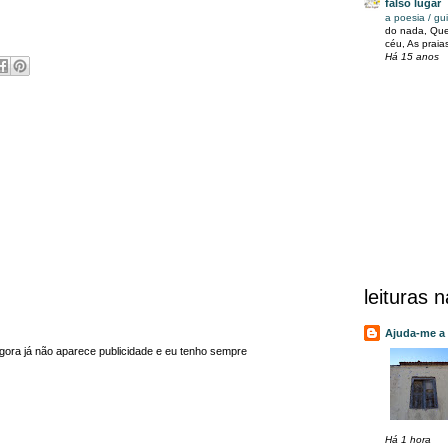
falso lugar
a poesia / gui
do nada, Que
céu, As praia
Há 15 anos
leituras 
Ajuda-me a v
agora já não aparece publicidade e eu tenho sempre
Há 1 hora