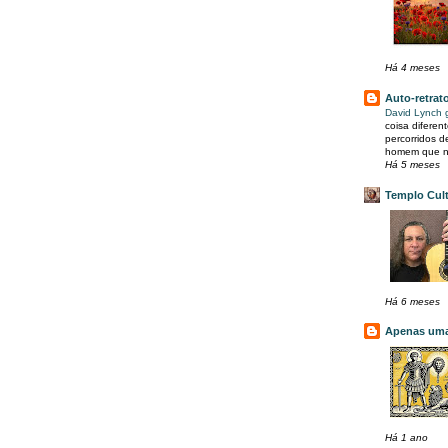
Há 4 meses
Auto-retrat
David Lynch 
coisa diferen
percorridos 
homem que no
Há 5 meses
Templo Cult
Há 6 meses
Apenas uma 
Há 1 ano