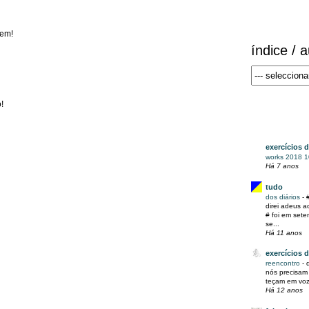
mem!
índice / 
!
exercícios 
works 2018 
Há 7 anos
tudo
dos diários
-
direi adeus a
# foi em set
se...
Há 11 anos
exercícios 
reencontro
-
nós precisam 
teçam em voz 
Há 12 anos