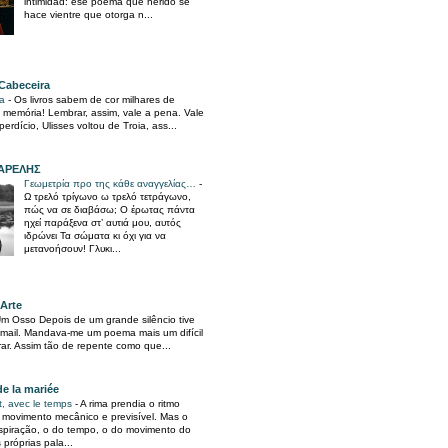
intimidad: ese poema que herido se
hace vientre que otorga n...
Cabeceira
ia
-
Os livros sabem de cor milhares de
memória! Lembrar, assim, vale a pena. Vale
erdício, Ulisses voltou de Troia, ass...
ΑΡΕΛΗΣ
Γεωμετρία προ της κάθε αναγγελίας…
-
Ω τρελό τρίγωνο ω τρελό τετράγωνο,
πώς να σε διαβάσω; Ο έρωτας πάντα
ηχεί παράξενα στ’ αυτιά μου, αυτός
ιδρώνει Τα σώματα κι όχι για να
μετανοήσουν! Γλυκι...
 Arte
m Osso Depois de um grande silêncio tive
-mail. Mandava-me um poema mais um difícil
rar. Assim tão de repente como que...
de la mariée
t, avec le temps
-
A rima prendia o ritmo
 movimento mecânico e previsível. Mas o
espiração, o do tempo, o do movimento do
próprias pala...