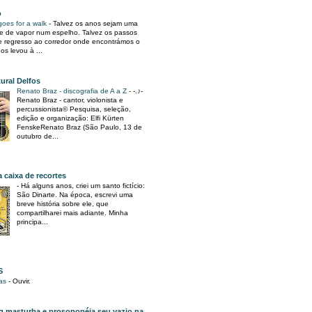
o
goes for a walk
-
Talvez os anos sejam uma
te de vapor num espelho. Talvez os passos
de regresso ao corredor onde encontrámos o
s levou à ...
ural Delfos
Renato Braz - discografia de A a Z
-
-.♪-
Renato Braz - cantor, violonista e
percussionista© Pesquisa, seleção,
edição e organização: Elfi Kürten
FenskeRenato Braz (São Paulo, 13 de
outubro de...
caixa de recortes
-
Há alguns anos, criei um santo fictício:
São Dinarte. Na época, escrevi uma
breve história sobre ele, que
compartilharei mais adiante. Minha
principa...
S
xas
-
Ouvir.
 masturba e prosopopéia seu vazio na