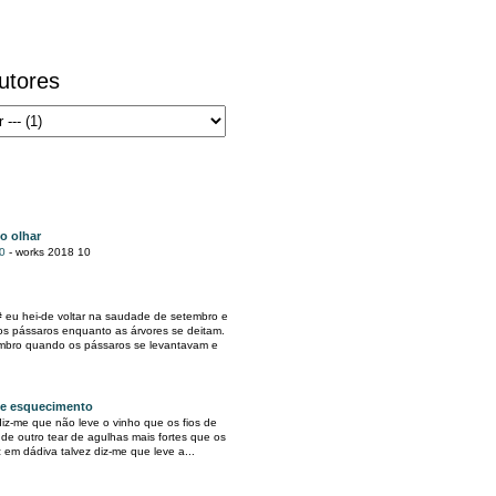
autores
do olhar
10
-
works 2018 10
# eu hei-de voltar na saudade de setembro e
os pássaros enquanto as árvores se deitam.
embro quando os pássaros se levantavam e
de esquecimento
diz-me que não leve o vinho que os fios de
de outro tear de agulhas mais fortes que os
em dádiva talvez diz-me que leve a...