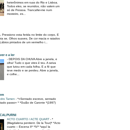
heterônimos em ruas do Rio e Lisboa.
Todos eles, se reunidos, não valem um
só de Pessoa. Trancafiei-me num
mosteiro, es...
, Pressiono esta ferida no limite do corpo, E
ta se, Olhos suaves, De cor macia e raiados
 Lábios pintados de um vermelho i...
er e a ler
-
DEPOIS DA CHUVA Abre a janela, e
olha! Tudo o que vires é teu. A seiva
que lutou em cada folha, E a fé que
teve medo e se perdeu. Abre a janela,
e colhe...
gem
Pedro Tamen
-
*«Sentado escrevo, sentado
tado passo» * *Guião de Caronte *(1997)
 CALPURNI
ACTO CUARTO / ACTE QUART
-
*
(Magdalena penitent. De la Tour)* *Acto
cuarto – Escena II* *IV* *aquí la