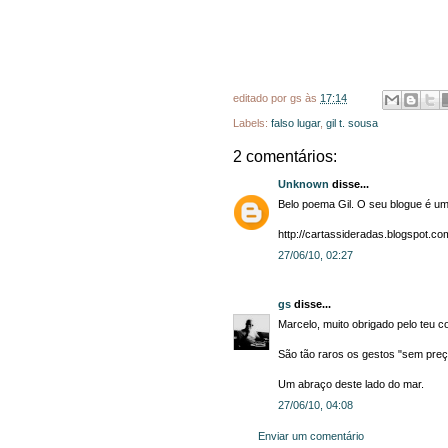
editado por
gs
às
17:14
Labels:
falso lugar
,
gil t. sousa
2 comentários:
Unknown
disse...
Belo poema Gil. O seu blogue é um
http://cartassideradas.blogspot.co
27/06/10, 02:27
gs
disse...
Marcelo, muito obrigado pelo teu c
São tão raros os gestos "sem preço
Um abraço deste lado do mar.
27/06/10, 04:08
Enviar um comentário