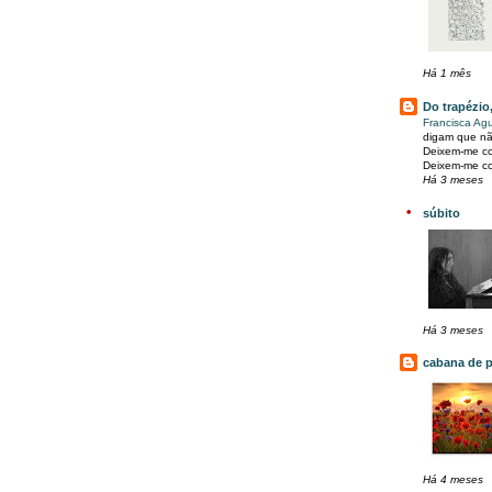
Há 1 mês
Do trapézio
Francisca Agu
digam que nã
Deixem-me co
Deixem-me co
Há 3 meses
súbito
Há 3 meses
cabana de p
Há 4 meses