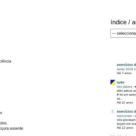
índice / 
ciência
exercícios 
works 2018 
Há 7 anos
tudo
dos diários
-
direi adeus a
# foi em set
se...
Há 11 anos
exercícios 
r.
reencontro
-
nós precisam 
írio.
teçam em voz 
Há 12 anos
doçura ausente.