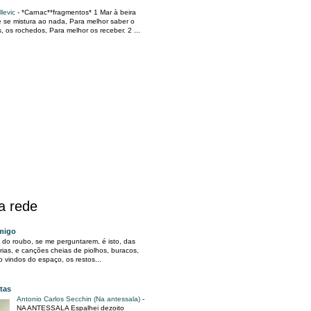
llevic
-
*Carnac**fragmentos* 1 Mar à beira
 se mistura ao nada, Para melhor saber o
s, os rochedos, Para melhor os receber. 2 ...
na rede
migo
a do roubo, se me perguntarem, é isto, das
árias, e canções cheias de piolhos, buracos,
io vindos do espaço, os restos...
tas
Antonio Carlos Secchin (Na antessala)
-
NA ANTESSALA Espalhei dezoito