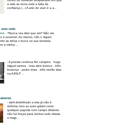
centro do turbilhão atrapalhado em que
a vida se torna está a falta de
confiança (...) A arte de viver é a a...
, sem rede
irre
-
*Nunca vos direi que sim* Não me
o é possível. Ao menos, não o digam.
mo se deixa o louco na sua fantasia.
m a minha ...
-
A poesia continua flor campino . hugo
miguel santos . rosa alice branco . inês
lourenço . pedro eiras . inês morão dias
na AJHLP ...
alavras
-
abril desfolhado a tela já não é
sinfonia nem as aves gritam como
qualquer papoila num campo distante
não há forças para sonhar tudo afasta
a magi...