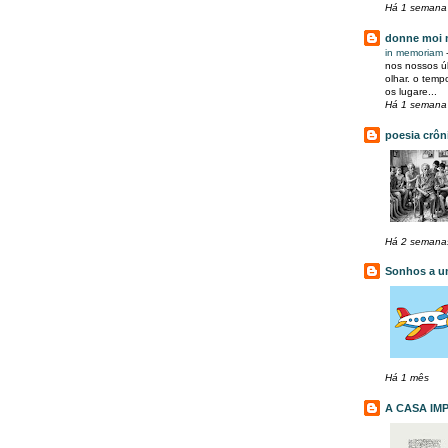
Há 1 semana
donne moi 
in memoriam
nos nossos ú
olhar. o tem
os lugare...
Há 1 semana
poesia crôn
Há 2 semana
Sonhos a u
Há 1 mês
A CASA IM