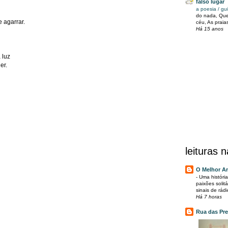
falso lugar
a poesia / gui
do nada, Que
e agarrar.
céu, As praia
Há 15 anos
 luz
er.
leituras 
O Melhor A
-
Uma históri
paixões solit
sinais de rád
Há 7 horas
Rua das Pre