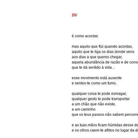
20
/
é como acordar.
mas aquilo que flúi quando acordas,
aquilo que te liga os dias donde vens
aos dias a que queres chegar,
aquela abundância de razão e de cons
que te dá sentido à vida...
esse movimento está ausente
e sentes-te como um fumo.
qualquer coisa te pode esmagar,
qualquer gesto te pode transportar
a um chão que não existe,
a um caminho
que os teus passos não sabem percorre
e as tuas mãos ficam húmidas desse del
e os olhos caem-te aflitos no lugar da 