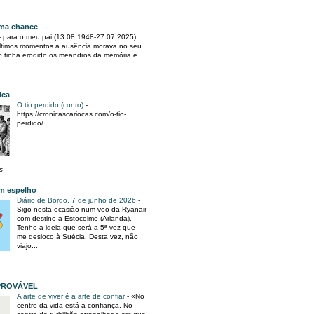
ma chance
-
para o meu pai (13.08.1948-27.07.2025)
ltimos momentos a ausência morava no seu
po tinha erodido os meandros da memória e
ica
O tio perdido (conto)
-
https://cronicascariocas.com/o-tio-
perdido/
s
m espelho
Diário de Bordo, 7 de junho de 2026
-
Sigo nesta ocasião num voo da Ryanair
com destino a Estocolmo (Arlanda).
Tenho a ideia que será a 5ª vez que
me desloco à Suécia. Desta vez, não
viajo...
PROVÁVEL
A arte de viver é a arte de confiar
-
«No
centro da vida está a confiança. No