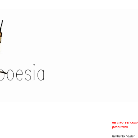
eu não sei como
procuram
herberto helder