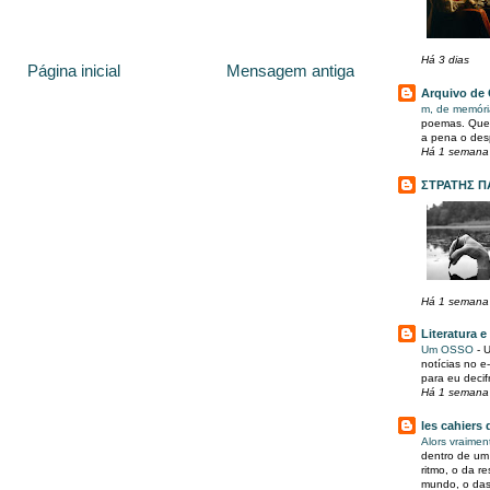
Há 3 dias
Página inicial
Mensagem antiga
Arquivo de 
m, de memór
poemas. Que 
a pena o desp
Há 1 semana
ΣΤΡΑΤΗΣ Π
Há 1 semana
Literatura e
Um OSSO
-
U
notícias no e
para eu decif
Há 1 semana
les cahiers 
Alors vraimen
dentro de um
ritmo, o da r
mundo, o das 