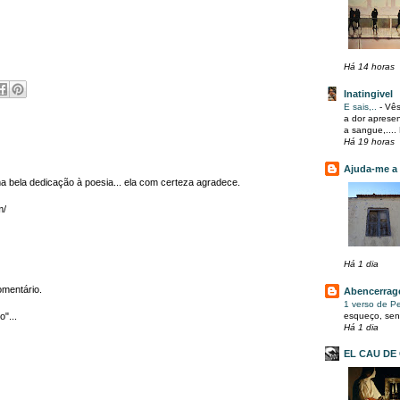
Há 14 horas
Inatingivel
E sais,..
-
Vês
a dor apresen
a sangue,....
Há 19 horas
Ajuda-me a v
a bela dedicação à poesia... ela com certeza agradece.
m/
Há 1 dia
omentário.
Abencerra
1 verso de 
esqueço, sen
"...
Há 1 dia
EL CAU DE