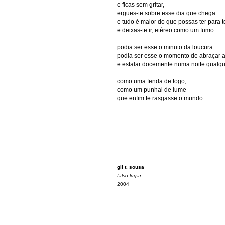
e ficas sem gritar,
ergues-te sobre esse dia que chega
e tudo é maior do que possas ter para t
e deixas-te ir, etéreo como um fumo…
podia ser esse o minuto da loucura.
podia ser esse o momento de abraçar a
e estalar docemente numa noite qualqu
como uma fenda de fogo,
como um punhal de lume
que enfim te rasgasse o mundo.
gil t. sousa
falso lugar
2004