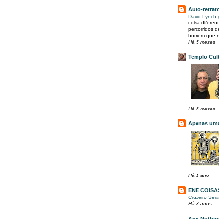
Auto-retrat
David Lynch 
coisa diferen
percorridos 
homem que no
Há 5 meses
Templo Cult
Há 6 meses
Apenas uma 
Há 1 ano
ENE COISA
Cruzeiro Sei
Há 3 anos
Ann Nothing